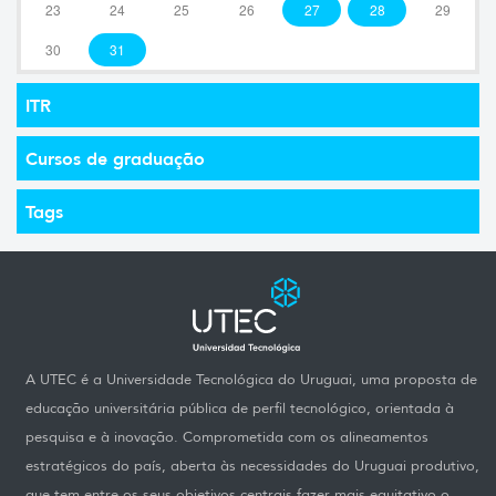
23
24
25
26
27
28
29
30
31
ITR
Cursos de graduação
Tags
A UTEC é a Universidade Tecnológica do Uruguai, uma proposta de
educação universitária pública de perfil tecnológico, orientada à
pesquisa e à inovação. Comprometida com os alineamentos
estratégicos do país, aberta às necessidades do Uruguai produtivo,
que tem entre os seus objetivos centrais fazer mais equitativo o