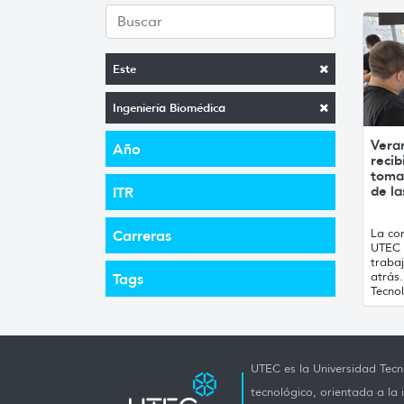
Este
Ingeniería Biomédica
Vera
Año
recib
toma
de la
ITR
La con
Carreras
UTEC 
traba
atrás
Tags
Tecnol
UTEC es la Universidad Tecno
tecnológico, orientada a la 