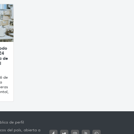
íodo
24
a de
l
16 de
ca
reras
ntal,
lica de perfil
cos del país, abierta a