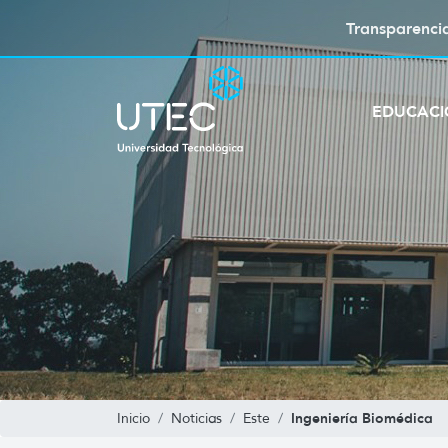
Transparenci
EDUCAC
Ingeniería Biomédica
Inicio
Noticias
Este