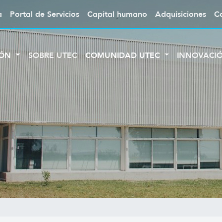
a
Portal de Servicios
Capital humano
Adquisiciones
C
IÓN
SOBRE UTEC
COMUNIDAD UTEC
INNOVACI