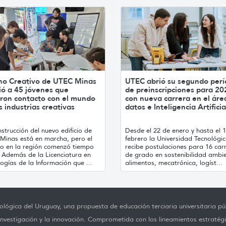
no Creativo de UTEC Minas
UTEC abrió su segundo per
ió a 45 jóvenes que
de preinscripciones para 20
ron contacto con el mundo
con nueva carrera en el áre
s industrias creativas
datos e Inteligencia Artificia
strucción del nuevo edificio de
Desde el 22 de enero y hasta el 
Minas está en marcha, pero el
febrero la Universidad Tecnológi
jo en la región comenzó tiempo
recibe postulaciones para 16 car
. Además de la Licenciatura en
de grado en sostenibilidad ambie
ogías de la Información que ...
alimentos, mecatrónica, logíst...
lógica del Uruguay, una propuesta de educación terciaria universitaria púb
investigación y la innovación. Comprometida con los lineamientos estratégi