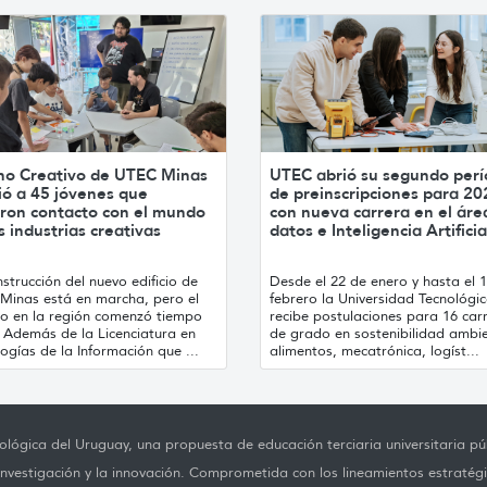
no Creativo de UTEC Minas
UTEC abrió su segundo per
ió a 45 jóvenes que
de preinscripciones para 20
ron contacto con el mundo
con nueva carrera en el áre
s industrias creativas
datos e Inteligencia Artificia
strucción del nuevo edificio de
Desde el 22 de enero y hasta el 
Minas está en marcha, pero el
febrero la Universidad Tecnológi
jo en la región comenzó tiempo
recibe postulaciones para 16 car
. Además de la Licenciatura en
de grado en sostenibilidad ambie
ogías de la Información que ...
alimentos, mecatrónica, logíst...
lógica del Uruguay, una propuesta de educación terciaria universitaria púb
investigación y la innovación. Comprometida con los lineamientos estratégi