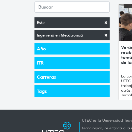
Este
Ingeniería en Mecatrónica
Vera
Año
recib
toma
de la
ITR
La con
Carreras
UTEC 
traba
atrás
Tags
Tecnol
UTEC es la Universidad Tecno
tecnológico, orientada a la 