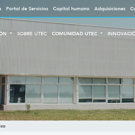
a
Portal de Servicios
Capital humano
Adquisiciones
C
IÓN
SOBRE UTEC
COMUNIDAD UTEC
INNOVACI
ica