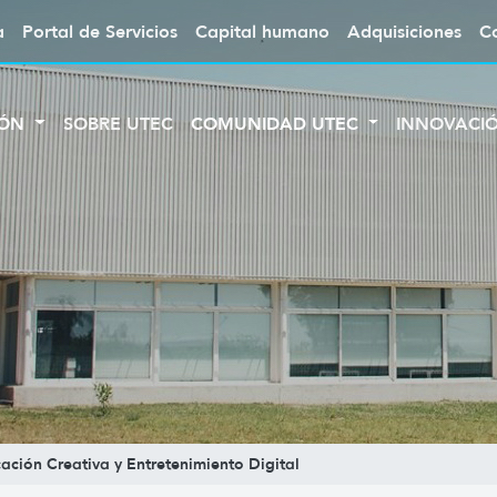
a
Portal de Servicios
Capital humano
Adquisiciones
C
IÓN
SOBRE UTEC
COMUNIDAD UTEC
INNOVACI
ación Creativa y Entretenimiento Digital