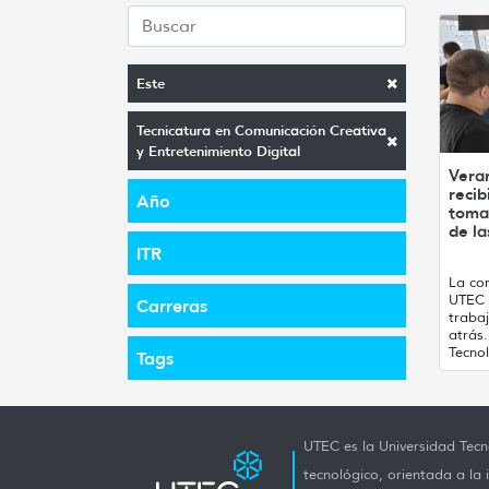
Este
Tecnicatura en Comunicación Creativa
y Entretenimiento Digital
Vera
recib
Año
toma
de la
ITR
La con
UTEC 
Carreras
traba
atrás
Tecnol
Tags
UTEC es la Universidad Tecno
tecnológico, orientada a la 