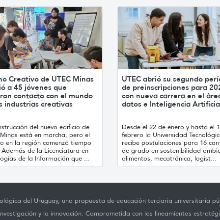
no Creativo de UTEC Minas
UTEC abrió su segundo per
ió a 45 jóvenes que
de preinscripciones para 20
ron contacto con el mundo
con nueva carrera en el áre
s industrias creativas
datos e Inteligencia Artificia
strucción del nuevo edificio de
Desde el 22 de enero y hasta el 
Minas está en marcha, pero el
febrero la Universidad Tecnológi
jo en la región comenzó tiempo
recibe postulaciones para 16 car
. Además de la Licenciatura en
de grado en sostenibilidad ambie
ogías de la Información que ...
alimentos, mecatrónica, logíst...
lógica del Uruguay, una propuesta de educación terciaria universitaria púb
investigación y la innovación. Comprometida con los lineamientos estratégi