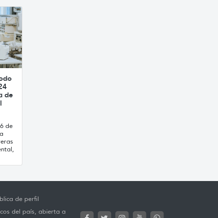
íodo
24
a de
l
16 de
ca
reras
ntal,
lica de perfil
cos del país, abierta a