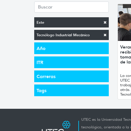
Este
Tecnólogo Industrial Mecánico
Vera
Año
recib
toma
de la
ITR
La con
Carreras
UTEC 
traba
atrás
Tags
Tecnol
UTEC es la Universidad Tecno
tecnológico, orientada a la 