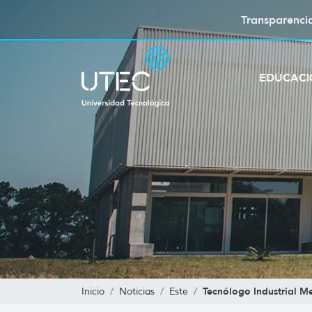
Transparenci
EDUCAC
Tecnólogo Industrial M
Inicio
Noticias
Este