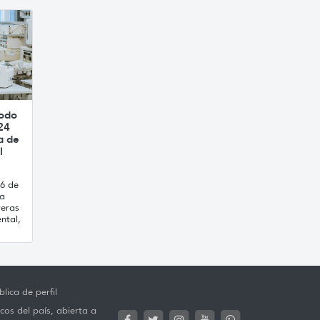
íodo
24
a de
l
16 de
ca
reras
ntal,
lica de perfil
cos del país, abierta a