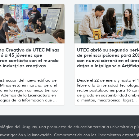
no Creativo de UTEC Minas
UTEC abrió su segundo per
ió a 45 jóvenes que
de preinscripciones para 20
ron contacto con el mundo
con nueva carrera en el áre
s industrias creativas
datos e Inteligencia Artificia
strucción del nuevo edificio de
Desde el 22 de enero y hasta el 
Minas está en marcha, pero el
febrero la Universidad Tecnológi
jo en la región comenzó tiempo
recibe postulaciones para 16 car
. Además de la Licenciatura en
de grado en sostenibilidad ambie
ogías de la Información que ...
alimentos, mecatrónica, logíst...
lógica del Uruguay, una propuesta de educación terciaria universitaria púb
investigación y la innovación. Comprometida con los lineamientos estratégi