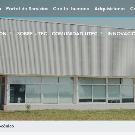
a
Portal de Servicios
Capital humano
Adquisiciones
C
IÓN
SOBRE UTEC
COMUNIDAD UTEC
INNOVACI
ecánico