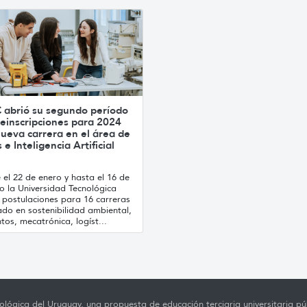
 abrió su segundo período
einscripciones para 2024
ueva carrera en el área de
 e Inteligencia Artificial
el 22 de enero y hasta el 16 de
o la Universidad Tecnológica
 postulaciones para 16 carreras
ado en sostenibilidad ambiental,
tos, mecatrónica, logíst...
lógica del Uruguay, una propuesta de educación terciaria universitaria púb