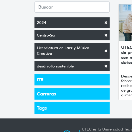
2024
Centro-Sur
UTEC
Licenciatura en Jazz y Música
de pr
Creativa
con n
datos
desarrollo sostenible
Desde 
ITR
febrer
recibe
de gr
Carreras
alimen
Tags
UTEC es la Universidad Tecno