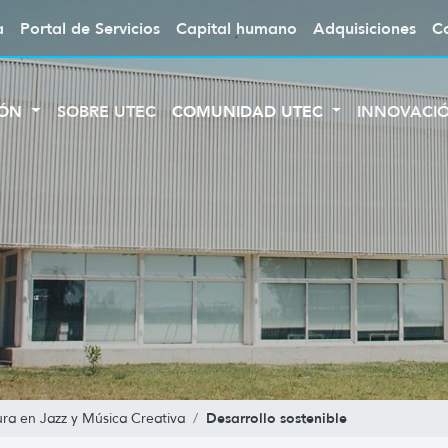
a
Portal de Servicios
Capital humano
Adquisiciones
C
IÓN
SOBRE UTEC
COMUNIDAD UTEC
INNOVACI
Desarrollo sostenible
ura en Jazz y Música Creativa