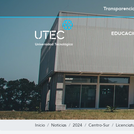
Transparenci
EDUCAC
Inicio
Noticias
2024
Centro-Sur
Licenciat