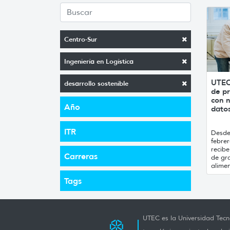
Centro-Sur
Ingeniería en Logística
UTEC
desarrollo sostenible
de pr
con n
Año
datos
ITR
Desde 
febrer
recibe
Carreras
de gr
alimen
Tags
UTEC es la Universidad Tecno