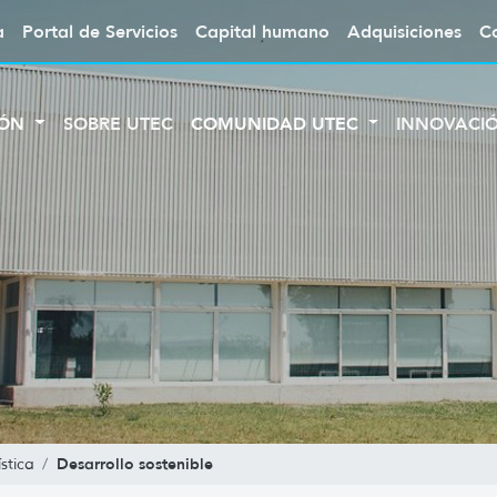
a
Portal de Servicios
Capital humano
Adquisiciones
C
IÓN
SOBRE UTEC
COMUNIDAD UTEC
INNOVACI
Desarrollo sostenible
stica