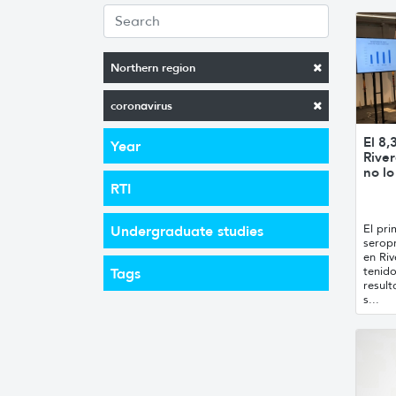
Northern region
coronavirus
El 8,
Year
River
no lo
RTI
El pri
Undergraduate studies
seropr
en Ri
tenid
Tags
result
s...