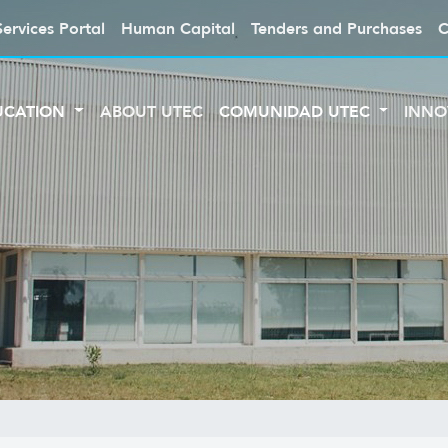
Services Portal
Human Capital
Tenders and Purchases
C
UCATION
ABOUT UTEC
COMUNIDAD UTEC
INNO