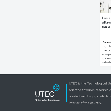
Los 
alter
casa
Diseñ
march
mecan
e imp
las ne
estudi
UTEC is the Technological Un
oriented towards research a
productive Uruguay, which h
interior of the country.