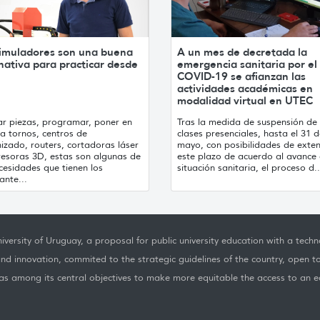
simuladores son una buena
A un mes de decretada la
nativa para practicar desde
emergencia sanitaria por el
COVID-19 se afianzan las
actividades académicas en
modalidad virtual en UTEC
ar piezas, programar, poner en
Tras la medida de suspensión de 
a tornos, centros de
clases presenciales, hasta el 31 
izado, routers, cortadoras láser
mayo, con posibilidades de exte
resoras 3D, estas son algunas de
este plazo de acuerdo al avance 
cesidades que tienen los
situación sanitaria, el proceso d..
ante...
iversity of Uruguay, a proposal for public university education with a techno
nd innovation, commited to the strategic guidelines of the country, open t
as among its central objectives to make more equitable the access to an ed