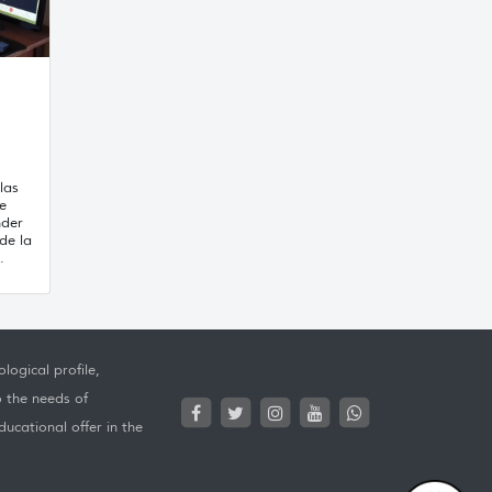
las
de
nder
de la
.
logical profile,
o the needs of
ucational offer in the