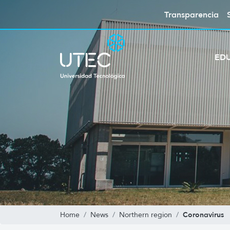
Transparencia
ED
Coronavirus
Home
News
Northern region