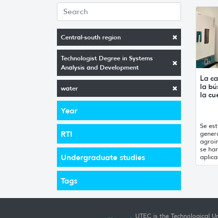
Central-south region
Technologist Degree in Systems
Analysis and Development
La ca
la b
water
la cu
Year
Se est
RTI
gener
agroin
se han
Undergraduate studies
aplica
Tags
UTEC is the Technological Un