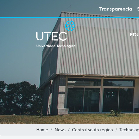
Transparencia
ED
Home
News
Central-south region
Technolog