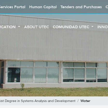
Services Portal
Human Capital
Tenders and Purchases
C
UCATION
ABOUT UTEC
COMUNIDAD UTEC
INNO
Water
ist Degree in Systems Analysis and Development