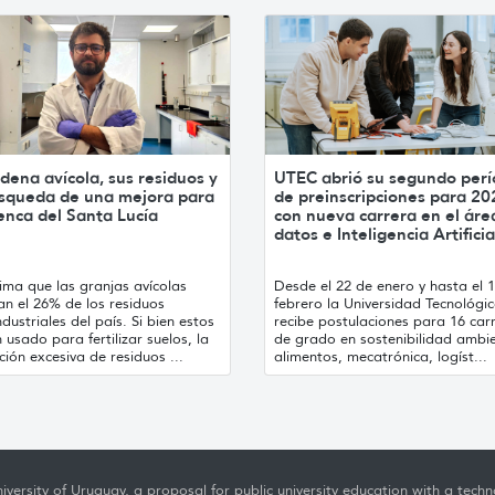
dena avícola, sus residuos y
UTEC abrió su segundo per
úsqueda de una mejora para
de preinscripciones para 20
enca del Santa Lucía
con nueva carrera en el áre
datos e Inteligencia Artificia
ima que las granjas avícolas
Desde el 22 de enero y hasta el 
an el 26% de los residuos
febrero la Universidad Tecnológi
dustriales del país. Si bien estos
recibe postulaciones para 16 car
 usado para fertilizar suelos, la
de grado en sostenibilidad ambie
ción excesiva de residuos ...
alimentos, mecatrónica, logíst...
iversity of Uruguay, a proposal for public university education with a techno