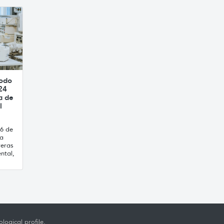
íodo
24
a de
l
16 de
ca
reras
ntal,
logical profile,