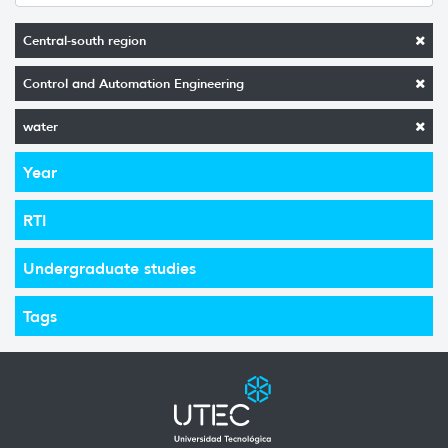
Central-south region
Control and Automation Engineering
water
Year
RTI
Undergraduate studies
Tags