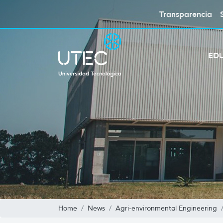
Transparencia
ED
Home
News
Agri-environmental Engineering