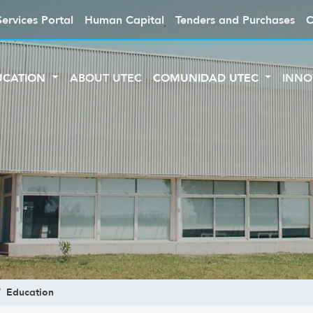
Services Portal
Human Capital
Tenders and Purchases
C
UCATION
ABOUT UTEC
COMUNIDAD UTEC
INNO
Education