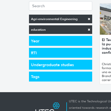
Agri-environmental Engineering
education
El Te
Year
la pu
indus
conf
RTI
Chris
Undergraduate studies
formac
una ex
Branc
Tags
carrer
UTEC is the Technological Un
oriented towards research a