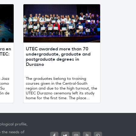
ura en
UTEC awarded more than 70
UTEC:
undergraduate, graduate and
postgraduate degrees in
Durazno
n Jazz
The graduates belong to training
 como
courses given in the Central-South
 Su
region and due to the high turnout, the
ón de
UTEC Durazno ceremony left its study
home for the first time. The place...
logical profile,
o the needs of