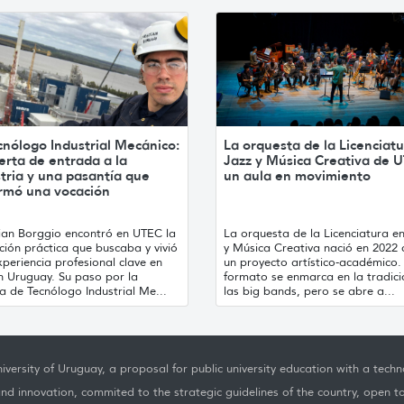
cnólogo Industrial Mecánico:
La orquesta de la Licenciat
erta de entrada a la
Jazz y Música Creativa de 
tria y una pasantía que
un aula en movimiento
irmó una vocación
tian Borggio encontró en UTEC la
La orquesta de la Licenciatura e
ión práctica que buscaba y vivió
y Música Creativa nació en 2022
periencia profesional clave en
un proyecto artístico-académico.
h Uruguay. Su paso por la
formato se enmarca en la tradici
a de Tecnólogo Industrial Me...
las big bands, pero se abre a...
iversity of Uruguay, a proposal for public university education with a techno
nd innovation, commited to the strategic guidelines of the country, open t