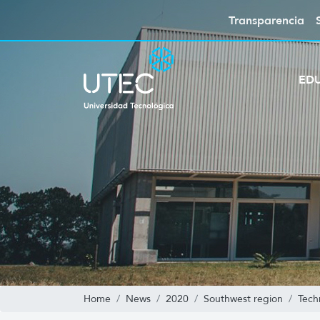
Transparencia
ED
Home
News
2020
Southwest region
Tech