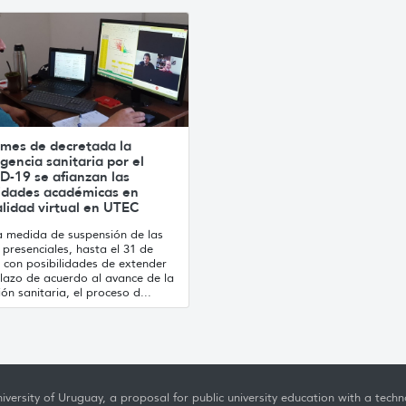
 mes de decretada la
encia sanitaria por el
D-19 se afianzan las
vidades académicas en
lidad virtual en UTEC
la medida de suspensión de las
 presenciales, hasta el 31 de
 con posibilidades de extender
plazo de acuerdo al avance de la
ión sanitaria, el proceso d...
iversity of Uruguay, a proposal for public university education with a techno