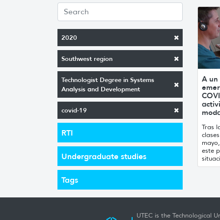
2020
Southwest region
A un
Technologist Degree in Systems
emerg
Analysis and Development
COVI
acti
covid-19
moda
Tras 
RTI
clases
mayo,
este 
Undergraduate studies
situac
Tags
UTEC is the Technological Un