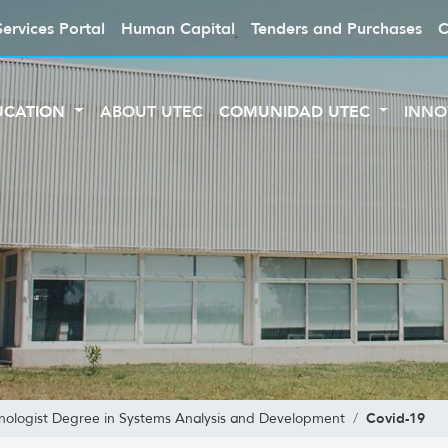
Services Portal
Human Capital
Tenders and Purchases
C
UCATION
ABOUT UTEC
COMUNIDAD UTEC
INNO
Covid-19
nologist Degree in Systems Analysis and Development