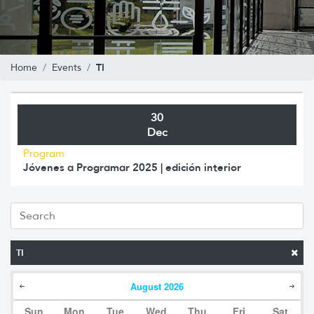
TI
Home
Events
30
Dec
Program
Jóvenes a Programar 2025 | edición interior
TI
August
2026
Sun
Mon
Tue
Wed
Thu
Fri
Sat