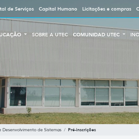
tal de Serviços
Capital Humano
Licitações e compras
UCAÇÃO
SOBRE A UTEC
COMUNIDAD UTEC
IN
Pré-inscrições
e Desenvolvimento de Sistemas