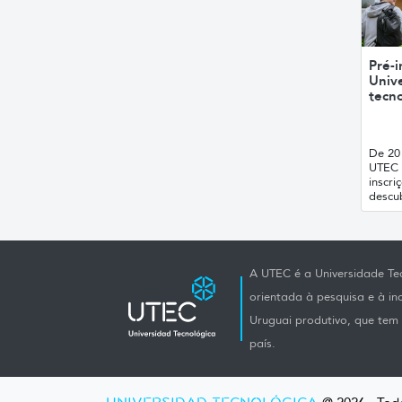
Pré-i
Unive
tecno
De 20 
UTEC 
inscri
descub
A UTEC é a Universidade Tec
orientada à pesquisa e à i
Uruguai produtivo, que tem e
país.