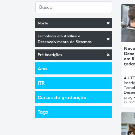
Norte
Tecnólogo em Análise e
Desenvolvimento de Sistemas
Nova
Dese
Pré-inscrições
em R
todas
Ano
A UTE
ITR
inscr
Tecno
Desen
Cursos de graduação
progr
durant
Tags