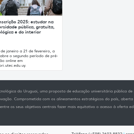
nscrição 2025: estudar na
rsidade pública, gratuita,
lógica e do interior
de janeiro a 21 de fevereiro, a
abre o segundo período de pré-
ção online em
ri.utec.edu.uy.
nológica do Uruguai, uma proposta de educação universitária pública de p
novação. Comprometida com os alineamentos estratégicos do país, aberta
ntre os seus objetivos centrais fazer mais equitativo o acesso à oferta ed