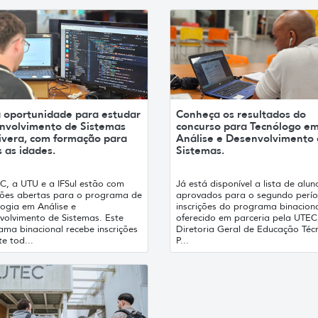
 oportunidade para estudar
Conheça os resultados do
nvolvimento de Sistemas
concurso para Tecnólogo e
ivera, com formação para
Análise e Desenvolvimento
 as idades.
Sistemas.
C, a UTU e a IFSul estão com
Já está disponível a lista de alun
ições abertas para o programa de
aprovados para o segundo perí
logia em Análise e
inscrições do programa binacion
volvimento de Sistemas. Este
oferecido em parceria pela UTEC
ama binacional recebe inscrições
Diretoria Geral de Educação Técn
e tod...
P...