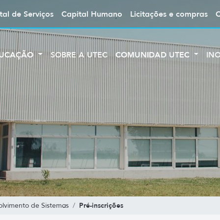
tal de Serviços
Capital Humano
Licitações e compras
UCAÇÃO
SOBRE A UTEC
COMUNIDAD UTEC
IN
Pré-inscrições
olvimento de Sistemas