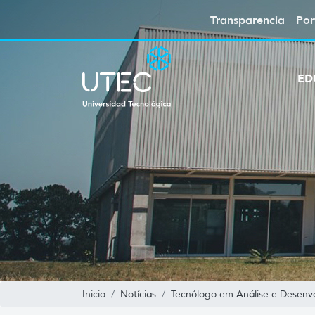
Transparencia
Por
ED
Inicio
Notícias
Tecnólogo em Análise e Desenv