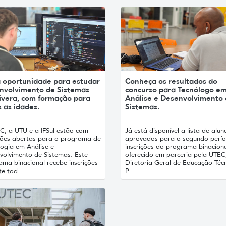
 oportunidade para estudar
Conheça os resultados do
nvolvimento de Sistemas
concurso para Tecnólogo e
ivera, com formação para
Análise e Desenvolvimento
 as idades.
Sistemas.
C, a UTU e a IFSul estão com
Já está disponível a lista de alun
ições abertas para o programa de
aprovados para o segundo perí
logia em Análise e
inscrições do programa binacion
volvimento de Sistemas. Este
oferecido em parceria pela UTEC
ama binacional recebe inscrições
Diretoria Geral de Educação Técn
e tod...
P...