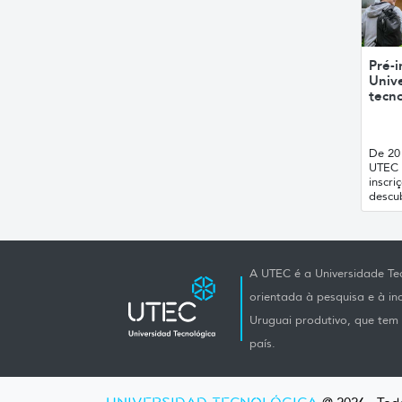
Pré-i
Unive
tecno
De 20 
UTEC 
inscri
descub
A UTEC é a Universidade Tec
orientada à pesquisa e à i
Uruguai produtivo, que tem e
país.