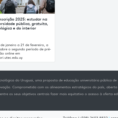
nscrição 2025: estudar na
rsidade pública, gratuita,
lógica e do interior
de janeiro a 21 de fevereiro, a
abre o segundo período de pré-
ção online em
ri.utec.edu.uy.
nológica do Uruguai, uma proposta de educação universitária pública de p
novação. Comprometida com os alineamentos estratégicos do país, aberta
ntre os seus objetivos centrais fazer mais equitativo o acesso à oferta ed