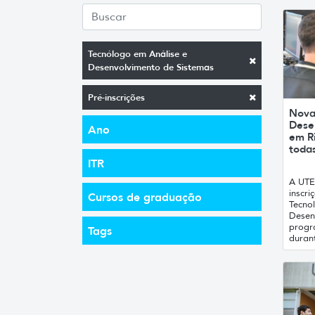
Tecnólogo em Análise e
Desenvolvimento de Sistemas
Pré-inscrições
Nova
Dese
Ano
em R
todas
ITR
A UTE
inscr
Cursos de graduação
Tecno
Desen
progr
Tags
durant