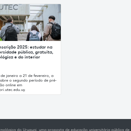
nscrição 2025: estudar na
rsidade pública, gratuita,
lógica e do interior
de janeiro a 21 de fevereiro, a
abre o segundo período de pré-
ção online em
ri.utec.edu.uy.
nológica do Uruguai, uma proposta de educação universitária pública de p