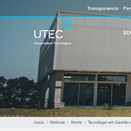
Transparencia
Por
ED
Inicio
Notícias
Norte
Tecnólogo em Gestão d