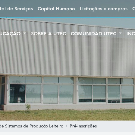
tal de Serviços
Capital Humano
Licitações e compras
UCAÇÃO
SOBRE A UTEC
COMUNIDAD UTEC
IN
Pré-inscrições
e Sistemas de Produção Leiteira