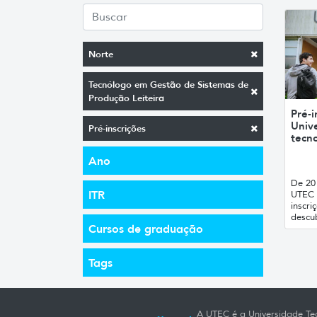
Norte
Tecnólogo em Gestão de Sistemas de
Produção Leiteira
Pré-i
Unive
Pré-inscrições
tecno
Ano
De 20 
ITR
UTEC 
inscri
descub
Cursos de graduação
Tags
A UTEC é a Universidade Tec