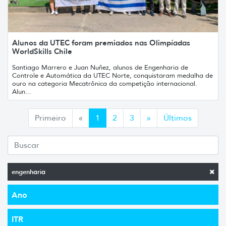
Alunos da UTEC foram premiados nas Olimpíadas
WorldSkills Chile
Santiago Marrero e Juan Nuñez, alunos de Engenharia de
Controle e Automática da UTEC Norte, conquistaram medalha de
ouro na categoria Mecatrônica da competição internacional.
Alun...
Anterior
Siguiente
Primeiro
«
1
2
3
»
Últimos
engenharia
Ano
ITR