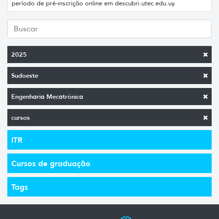
período de pré-inscrição online em descubri.utec.edu.uy.
2025
Sudoeste
Engenharia Mecatrônica
cursos
ITR
Cursos de graduação
Tags