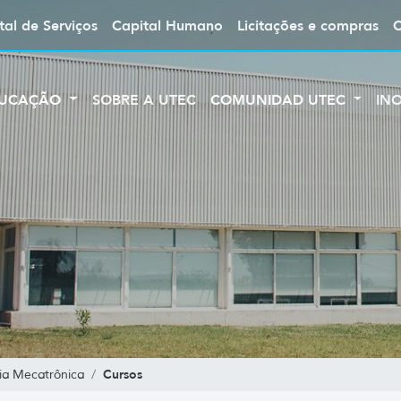
tal de Serviços
Capital Humano
Licitações e compras
UCAÇÃO
SOBRE A UTEC
COMUNIDAD UTEC
IN
Cursos
ia Mecatrônica