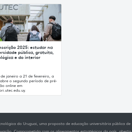
nscrição 2025: estudar na
rsidade pública, gratuita,
lógica e do interior
de janeiro a 21 de fevereiro, a
abre o segundo período de pré-
ção online em
ri.utec.edu.uy.
nológica do Uruguai, uma proposta de educação universitária pública de p
novação. Comprometida com os alineamentos estratégicos do país, aberta