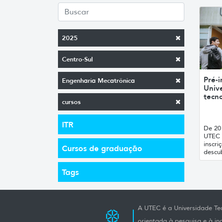
2025
Centro-Sul
Pré-i
Engenharia Mecatrônica
Unive
tecno
cursos
ITR
De 20 
UTEC 
inscri
Cursos de graduação
descub
Tags
A UTEC é a Universidade Tec
orientada à pesquisa e à i