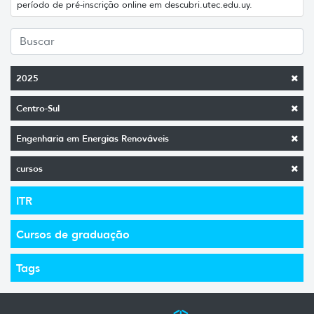
período de pré-inscrição online em descubri.utec.edu.uy.
2025
Centro-Sul
Engenharia em Energias Renováveis
cursos
ITR
Cursos de graduação
Tags