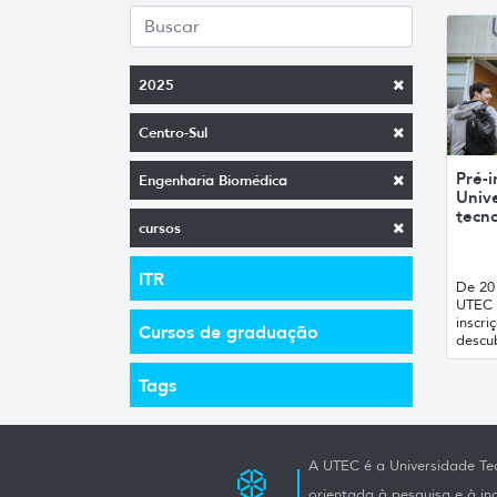
2025
Centro-Sul
Pré-i
Engenharia Biomédica
Unive
tecno
cursos
ITR
De 20 
UTEC 
inscri
Cursos de graduação
descub
Tags
A UTEC é a Universidade Tec
orientada à pesquisa e à i