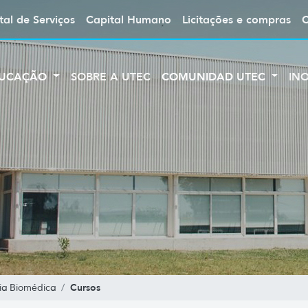
tal de Serviços
Capital Humano
Licitações e compras
UCAÇÃO
SOBRE A UTEC
COMUNIDAD UTEC
IN
Cursos
ia Biomédica