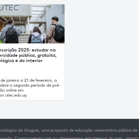
nscrição 2025: estudar na
rsidade pública, gratuita,
lógica e do interior
de janeiro a 21 de fevereiro, a
abre o segundo período de pré-
ção online em
ri.utec.edu.uy.
nológica do Uruguai, uma proposta de educação universitária pública de p
novação. Comprometida com os alineamentos estratégicos do país, aberta