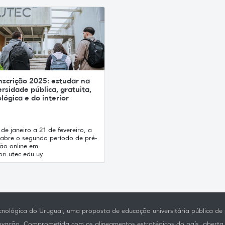
nscrição 2025: estudar na
rsidade pública, gratuita,
lógica e do interior
de janeiro a 21 de fevereiro, a
abre o segundo período de pré-
ção online em
ri.utec.edu.uy.
nológica do Uruguai, uma proposta de educação universitária pública de p
novação. Comprometida com os alineamentos estratégicos do país, aberta