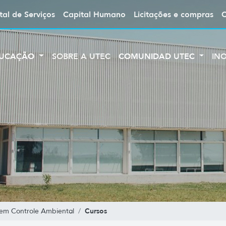
tal de Serviços
Capital Humano
Licitações e compras
UCAÇÃO
SOBRE A UTEC
COMUNIDAD UTEC
IN
Cursos
em Controle Ambiental