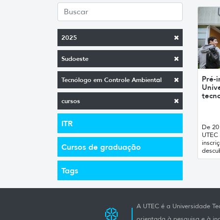
2025
Sudoeste
Pré-i
Tecnólogo em Controle Ambiental
Unive
tecno
cursos
ITR
De 20 
UTEC 
inscri
Cursos de graduação
descub
Tags
A UTEC é a Universidade Tec
orientada à pesquisa e à i