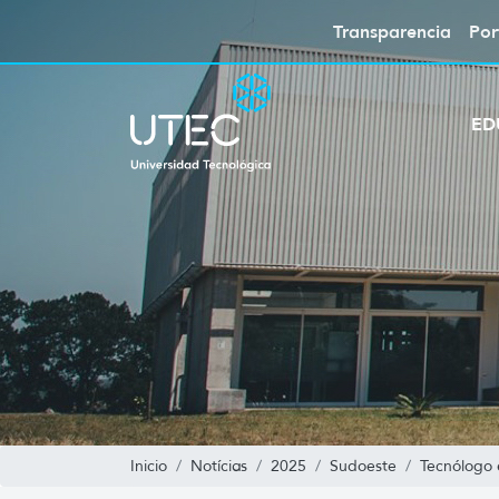
Transparencia
Por
ED
Inicio
Notícias
2025
Sudoeste
Tecnólogo 