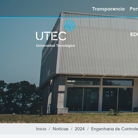
Transparencia
Por
ED
Inicio
Notícias
2024
Engenharia de Control