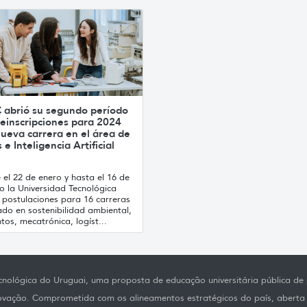
 abrió su segundo período
einscripciones para 2024
ueva carrera en el área de
 e Inteligencia Artificial
el 22 de enero y hasta el 16 de
o la Universidad Tecnológica
 postulaciones para 16 carreras
ado en sostenibilidad ambiental,
tos, mecatrónica, logíst...
nológica do Uruguai, uma proposta de educação universitária pública de p
novação. Comprometida com os alineamentos estratégicos do país, aberta