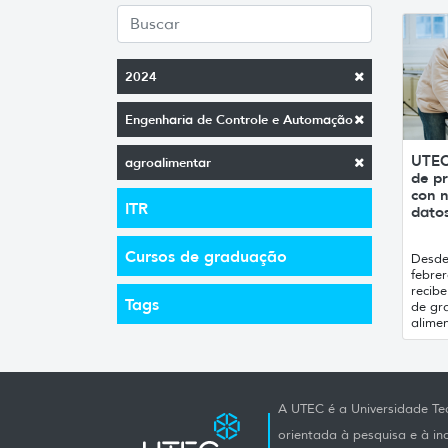
2024
Engenharia de Controle e Automação
UTEC
agroalimentar
de pr
con n
ITR
datos
Cursos de graduação
Desde 
febrer
recibe
Tags
de gr
alimen
A UTEC é a Universidade Tec
orientada à pesquisa e à i