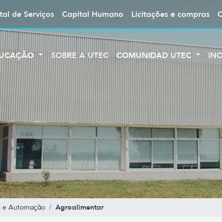
tal de Serviços
Capital Humano
Licitações e compras
UCAÇÃO
SOBRE A UTEC
COMUNIDAD UTEC
IN
Agroalimentar
e e Automação