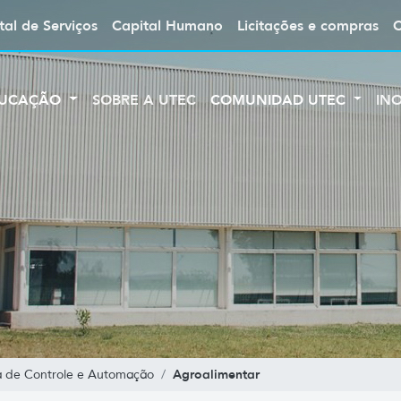
tal de Serviços
Capital Humano
Licitações e compras
UCAÇÃO
SOBRE A UTEC
COMUNIDAD UTEC
IN
Agroalimentar
a de Controle e Automação