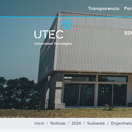
Transparencia
Por
ED
Inicio
Notícias
2024
Sudoeste
Engenhari