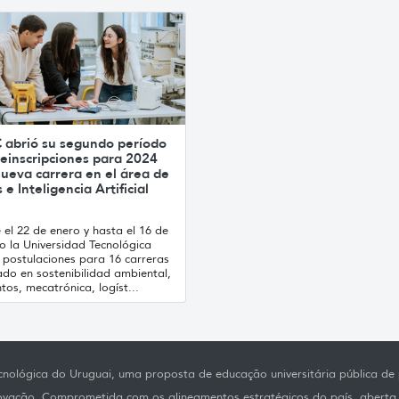
 abrió su segundo período
einscripciones para 2024
ueva carrera en el área de
 e Inteligencia Artificial
el 22 de enero y hasta el 16 de
o la Universidad Tecnológica
 postulaciones para 16 carreras
ado en sostenibilidad ambiental,
tos, mecatrónica, logíst...
nológica do Uruguai, uma proposta de educação universitária pública de p
novação. Comprometida com os alineamentos estratégicos do país, aberta