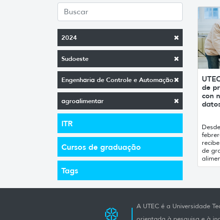
2024
Sudoeste
UTEC
Engenharia de Controle e Automação
de pr
con n
agroalimentar
datos
ITR
Desde 
febrer
recibe
Cursos de graduação
de gr
alimen
Tags
A UTEC é a Universidade Tec
orientada à pesquisa e à i