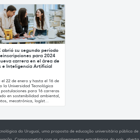
 abrió su segundo período
einscripciones para 2024
ueva carrera en el área de
 e Inteligencia Artificial
el 22 de enero y hasta el 16 de
o la Universidad Tecnológica
 postulaciones para 16 carreras
ado en sostenibilidad ambiental,
tos, mecatrónica, logíst...
nológica do Uruguai, uma proposta de educação universitária pública de p
novação. Comprometida com os alineamentos estratégicos do país, aberta