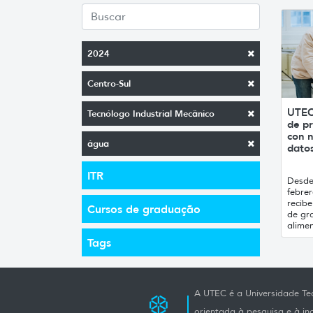
2024
Centro-Sul
UTEC
Tecnólogo Industrial Mecânico
de pr
con n
água
datos
ITR
Desde 
febrer
recibe
Cursos de graduação
de gr
alimen
Tags
A UTEC é a Universidade Tec
orientada à pesquisa e à i