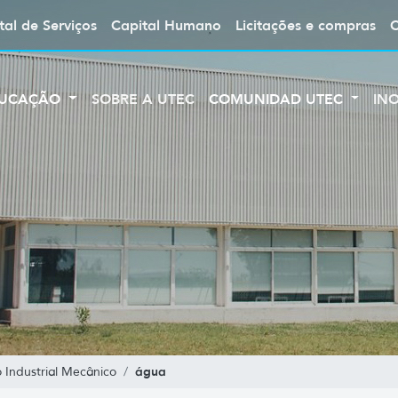
tal de Serviços
Capital Humano
Licitações e compras
UCAÇÃO
SOBRE A UTEC
COMUNIDAD UTEC
IN
água
 Industrial Mecânico