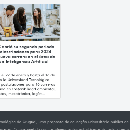
 abrió su segundo período
einscripciones para 2024
ueva carrera en el área de
 e Inteligencia Artificial
el 22 de enero y hasta el 16 de
o la Universidad Tecnológica
 postulaciones para 16 carreras
ado en sostenibilidad ambiental,
tos, mecatrónica, logíst...
nológica do Uruguai, uma proposta de educação universitária pública de p
novação. Comprometida com os alineamentos estratégicos do país, aberta