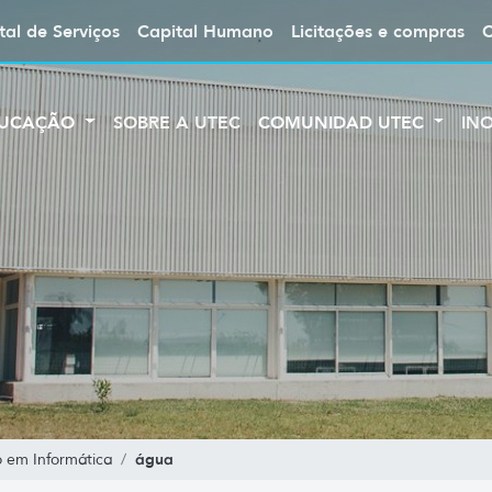
tal de Serviços
Capital Humano
Licitações e compras
UCAÇÃO
SOBRE A UTEC
COMUNIDAD UTEC
IN
água
 em Informática