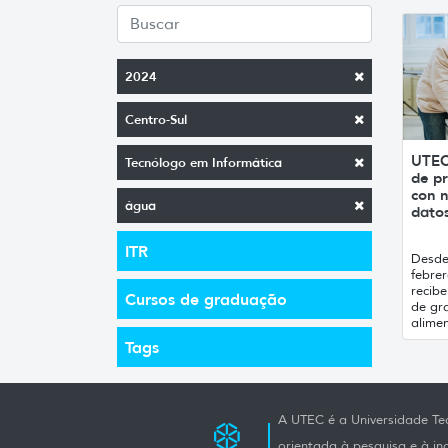
2024
Centro-Sul
UTEC
Tecnólogo em Informática
de pr
con n
água
datos
ITR
Desde 
febrer
recibe
Cursos de graduação
de gr
alimen
Tags
A UTEC é a Universidade Tec
orientada à pesquisa e à i