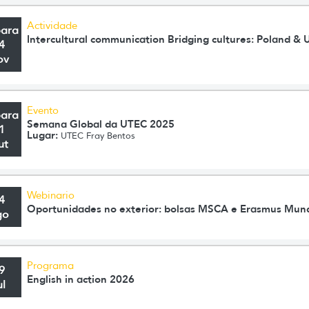
Actividade
para
Intercultural communication Bridging cultures: Poland & 
4
ov
Evento
para
Semana Global da UTEC 2025
1
Lugar:
UTEC Fray Bentos
ut
Webinario
4
Oportunidades no exterior: bolsas MSCA e Erasmus Mun
go
Programa
9
English in action 2026
ul