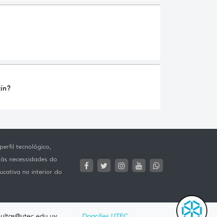
tín?
erfil tecnológico,
 às necessidades do
ucativa no interior do
ultas@utec.edu.uy
Doações UTEC