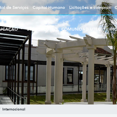
tal de Serviços
Capital Humano
Licitações e compras
UCAÇÃO
SOBRE A UTEC
COMUNIDAD UTEC
IN
Internacional