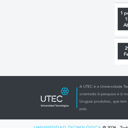
1 p
1
A
2
F
A UTEC é a Universidade Tec
orientada à pesquisa e à i
Uruguai produtivo, que tem e
país.
UNIVERSIDAD TECNOLÓGICA
@ 2026 - Todo