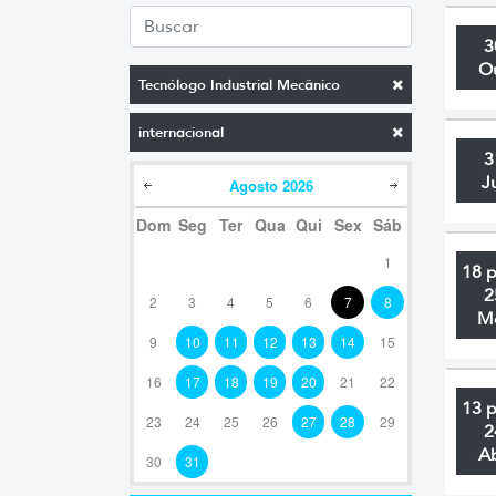
3
O
Tecnólogo Industrial Mecânico
internacional
3
J
Agosto
2026
Dom
Seg
Ter
Qua
Qui
Sex
Sáb
1
18 
2
2
3
4
5
6
7
8
M
9
10
11
12
13
14
15
16
17
18
19
20
21
22
13 
23
24
25
26
27
28
29
2
A
30
31