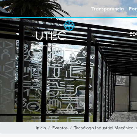
Transparencia
Por
ED
Inicio
Eventos
Tecnólogo Industrial Mecânico