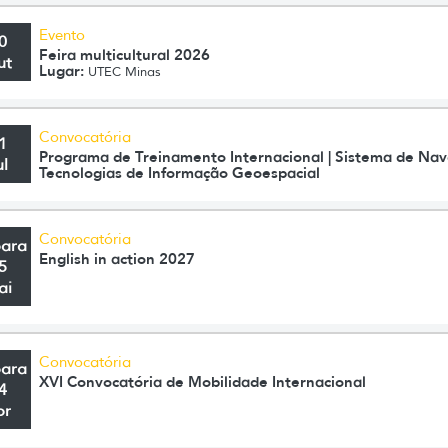
Evento
0
Feira multicultural 2026
ut
Lugar:
UTEC Minas
Convocatória
1
Programa de Treinamento Internacional | Sistema de Nav
ul
Tecnologias de Informação Geoespacial
Convocatória
para
English in action 2027
5
ai
Convocatória
para
XVI Convocatória de Mobilidade Internacional
4
br