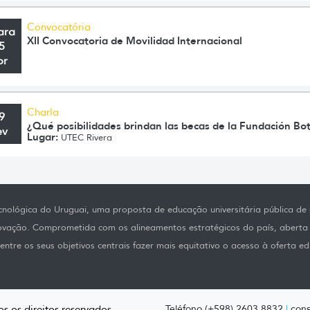
Convocatória
ara
XII Convocatoria de Movilidad Internacional
5
br
Charla
9
¿Qué posibilidades brindan las becas de la Fundación Bo
ev
Lugar:
UTEC Rivera
nológica do Uruguai, uma proposta de educação universitária pública de p
novação. Comprometida com os alineamentos estratégicos do país, aberta
ntre os seus objetivos centrais fazer mais equitativo o acesso à oferta ed
s os direitos reservados.
Teléfono (+598) 2603 8832
|
cons