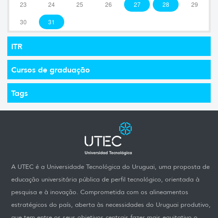
23
24
25
26
27
28
29
30
31
ITR
Cursos de graduação
Tags
A UTEC é a Universidade Tecnológica do Uruguai, uma proposta de
educação universitária pública de perfil tecnológico, orientada à
pesquisa e à inovação. Comprometida com os alineamentos
estratégicos do país, aberta às necessidades do Uruguai produtivo,
que tem entre os seus objetivos centrais fazer mais equitativo o