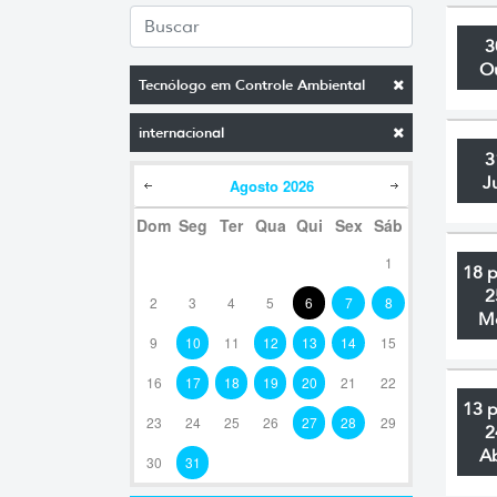
3
O
Tecnólogo em Controle Ambiental
internacional
3
J
Agosto
2026
Dom
Seg
Ter
Qua
Qui
Sex
Sáb
1
18 
2
2
3
4
5
6
7
8
M
9
10
11
12
13
14
15
16
17
18
19
20
21
22
13 
23
24
25
26
27
28
29
2
A
30
31