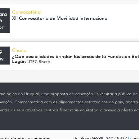
Convocatória
ara
XII Convocatoria de Movilidad Internacional
5
br
Charla
9
¿Qué posibilidades brindan las becas de la Fundación Bo
ev
Lugar:
UTEC Rivera
nológica do Uruguai, uma proposta de educação universitária pública de p
novação. Comprometida com os alineamentos estratégicos do país, aberta
ntre os seus objetivos centrais fazer mais equitativo o acesso à oferta ed
s os direitos reservados.
Teléfono (+598) 2603 8832
|
cons