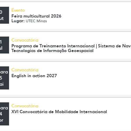
Evento
0
Feira multicultural 2026
ut
Lugar:
UTEC Minas
Convocatória
1
Programa de Treinamento Internacional | Sistema de Nav
ul
Tecnologias de Informação Geoespacial
Convocatória
para
English in action 2027
5
ai
Convocatória
para
XVI Convocatória de Mobilidade Internacional
4
br