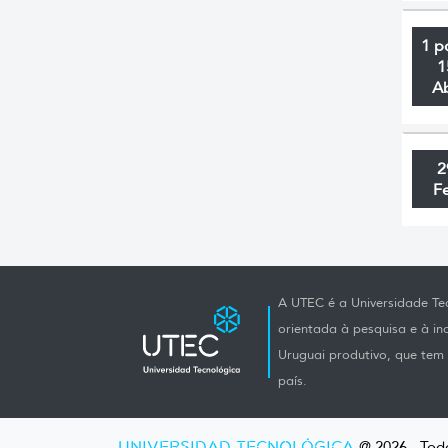
1 p
1
A
2
F
A UTEC é a Universidade Tec
orientada à pesquisa e à i
Uruguai produtivo, que tem e
país.
UNIVERSIDAD TECNOLÓGICA
@ 2026 - Todo