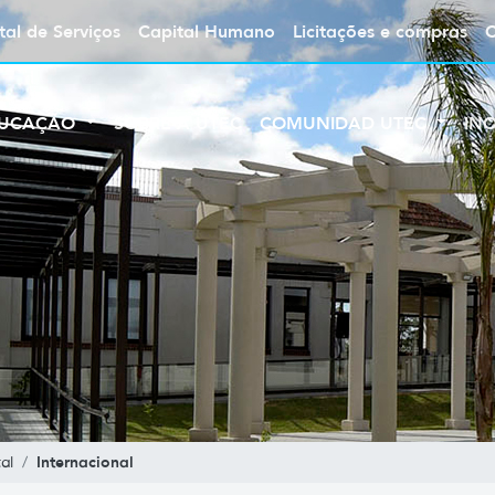
tal de Serviços
Capital Humano
Licitações e compras
UCAÇÃO
SOBRE A UTEC
COMUNIDAD UTEC
IN
Internacional
al