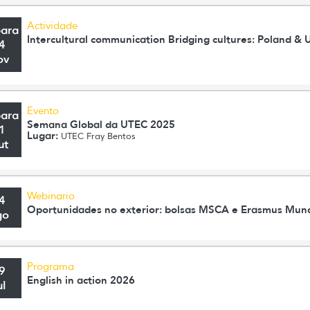
Actividade
para
Intercultural communication Bridging cultures: Poland & 
4
ov
Evento
para
Semana Global da UTEC 2025
1
Lugar:
UTEC Fray Bentos
ut
Webinario
4
Oportunidades no exterior: bolsas MSCA e Erasmus Mun
go
Programa
9
English in action 2026
ul