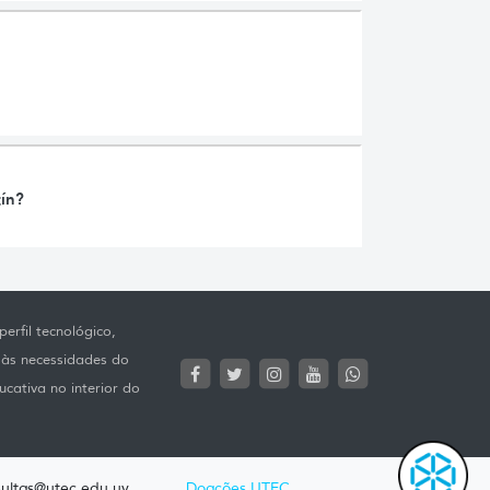
tín?
erfil tecnológico,
 às necessidades do
ucativa no interior do
ultas@utec.edu.uy
Doações UTEC