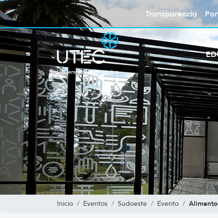
Transparencia
Por
ED
Alimento
Inicio
Eventos
Sudoeste
Evento