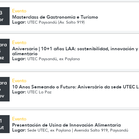
Evento
3
Masterclass de Gastronomia e Turismo
br
Lugar:
UTEC Paysandú (Av. Salto 919)
Evento
ara
Aniversario | 10+1 años LAA: sostenibilidad, innovación y 
4
alimentario
ez
Lugar:
UTEC Paysandú, ex Paylana
Evento
ara
10 Anos Semeando o Futuro: Aniversário da sede UTEC L
6
Lugar:
UTEC La Paz
ov
Evento
1
Presentación de Usina de Innovación Alimentaria
ut
Lugar:
Sede UTEC, ex Paylana | Avenida Salto 919, Paysandú