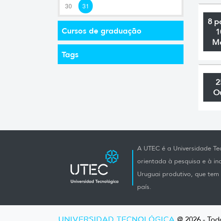
30
31
8 p
Cursos de graduação
1
M
Tags
2
O
A UTEC é a Universidade Tec
orientada à pesquisa e à i
Uruguai produtivo, que tem e
país.
UNIVERSIDAD TECNOLÓGICA
@ 2026 - Todo