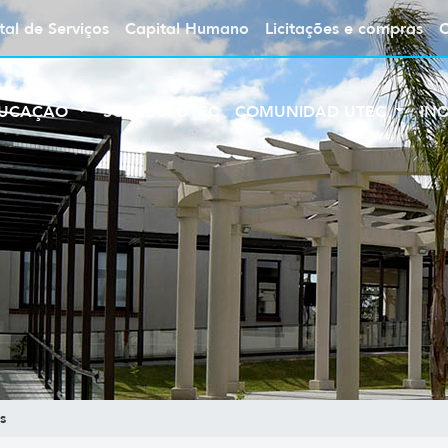
tal de Serviços
Capital Humano
Licitações e compras
UCAÇÃO
SOBRE A UTEC
COMUNIDAD UTEC
IN
s