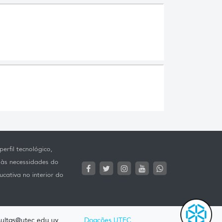
erfil tecnológico,
 às necessidades do
ucativa no interior do
ultas@utec.edu.uy
Doações UTEC