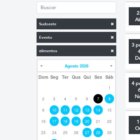
2
A
Sudoeste
Evento
3 p
alimentos
D
Agosto
2026
Dom
Seg
Ter
Qua
Qui
Sex
Sáb
4 p
1
N
2
3
4
5
6
7
8
9
10
11
12
13
14
15
16
17
18
19
20
21
22
1
O
23
24
25
26
27
28
29