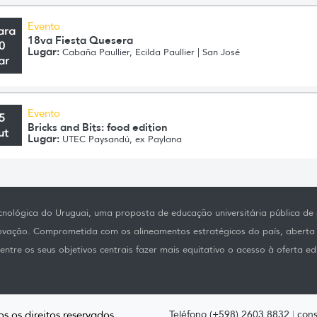
Evento
ara
18va Fiesta Quesera
0
Lugar:
Cabaña Paullier, Ecilda Paullier | San José
ar
Evento
5
Bricks and Bits: food edition
ut
Lugar:
UTEC Paysandú, ex Paylana
nológica do Uruguai, uma proposta de educação universitária pública de p
novação. Comprometida com os alineamentos estratégicos do país, aberta
ntre os seus objetivos centrais fazer mais equitativo o acesso à oferta ed
s os direitos reservados.
Teléfono (+598) 2603 8832
|
cons