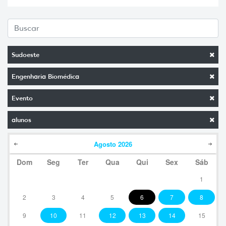
Sudoeste
Engenharia Biomédica
Evento
alunos
Agosto
2026
Dom
Seg
Ter
Qua
Qui
Sex
Sáb
1
2
3
4
5
6
7
8
9
10
11
12
13
14
15