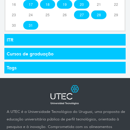
16
17
18
19
20
21
22
23
24
25
26
27
28
29
30
31
ITR
Cursos de graduação
Tags
A UTEC é a Universidade Tecnológica do Uruguai, uma proposta de
educação universitária pública de perfil tecnológico, orientada à
pesquisa e à inovação. Comprometida com os alineamentos