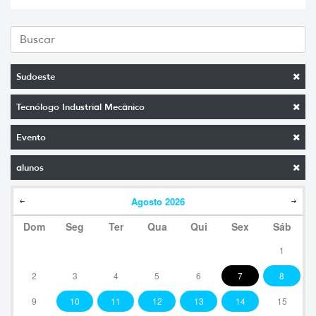
Sudoeste
Tecnólogo Industrial Mecânico
Evento
alunos
Agosto
2026
Dom
Seg
Ter
Qua
Qui
Sex
Sáb
1
2
3
4
5
6
7
8
9
10
11
12
13
14
15