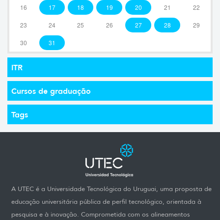
16
17
18
19
20
21
22
23
24
25
26
27
28
29
30
31
ITR
Cursos de graduação
Tags
A UTEC é a Universidade Tecnológica do Uruguai, uma proposta de
educação universitária pública de perfil tecnológico, orientada à
pesquisa e à inovação. Comprometida com os alineamentos