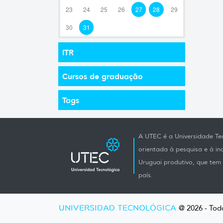
23
24
25
26
27
28
29
30
31
ITR
Cursos de graduação
Tags
A UTEC é a Universidade Tec
orientada à pesquisa e à i
Uruguai produtivo, que tem e
país.
UNIVERSIDAD TECNOLÓGICA
@ 2026 - Todo