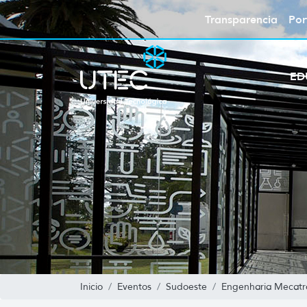
Transparencia
Por
ED
Inicio
Eventos
Sudoeste
Engenharia Mecatr