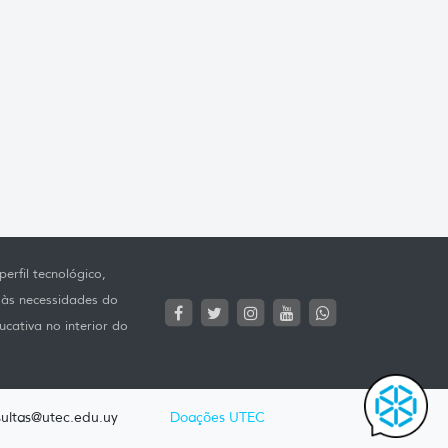
erfil tecnológico,
 às necessidades do
ucativa no interior do
ultas@utec.edu.uy
Doações UTEC