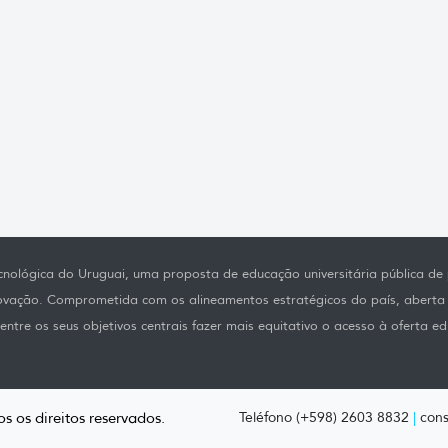
nológica do Uruguai, uma proposta de educação universitária pública de p
novação. Comprometida com os alineamentos estratégicos do país, aberta
ntre os seus objetivos centrais fazer mais equitativo o acesso à oferta ed
s os direitos reservados.
Teléfono (+598) 2603 8832
|
cons