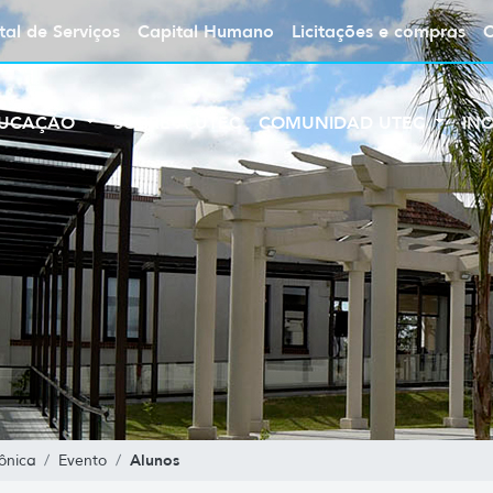
tal de Serviços
Capital Humano
Licitações e compras
UCAÇÃO
SOBRE A UTEC
COMUNIDAD UTEC
IN
Alunos
ônica
Evento