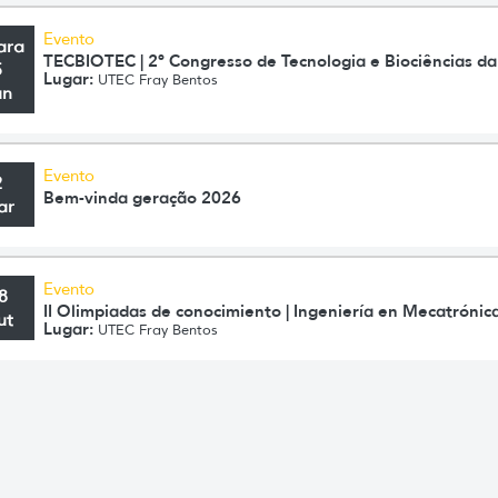
Evento
ara
TECBIOTEC | 2º Congresso de Tecnologia e Biociências d
5
Lugar:
UTEC Fray Bentos
un
Evento
2
Bem-vinda geração 2026
ar
Evento
8
II Olimpiadas de conocimiento | Ingeniería en Mecatrónic
ut
Lugar:
UTEC Fray Bentos