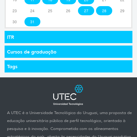
23
24
25
26
27
28
29
30
31
ITR
Cursos de graduação
Tags
A UTEC é a Universidade Tecnológica do Uruguai, uma proposta de
educação universitária pública de perfil tecnológico, orientada à
pesquisa e à inovação. Comprometida com os alineamentos
estratégicos do país, aberta às necessidades do Uruguai produtivo,