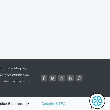
erfil tecnológico,
 às necessidades do
ucativa no interior do
ultas@utec.edu.uy
Doações UTEC