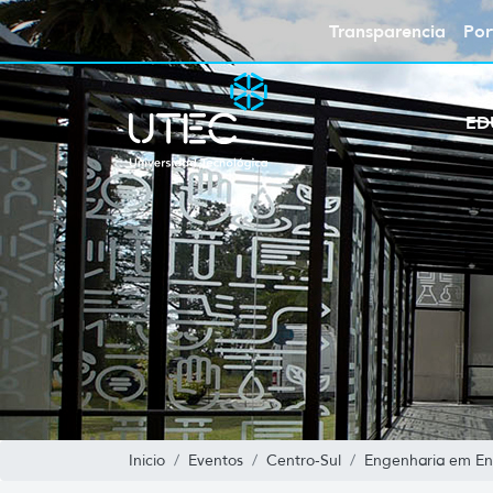
Transparencia
Por
ED
Inicio
Eventos
Centro-Sul
Engenharia em En