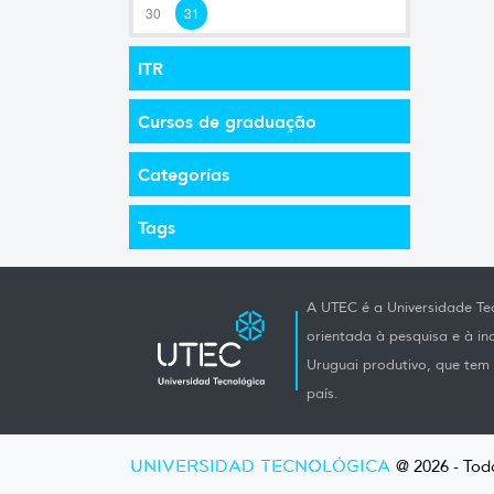
30
31
ITR
Cursos de graduação
Categorías
Tags
A UTEC é a Universidade Tec
orientada à pesquisa e à i
Uruguai produtivo, que tem e
país.
UNIVERSIDAD TECNOLÓGICA
@ 2026 - Todo