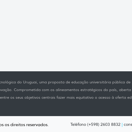
nológica do Uruguai, uma proposta de educação universitária pública de p
novação. Comprometida com os alineamentos estratégicos do país, aberta
ntre os seus objetivos centrais fazer mais equitativo o acesso à oferta ed
s os direitos reservados.
Teléfono (+598) 2603 8832
|
cons