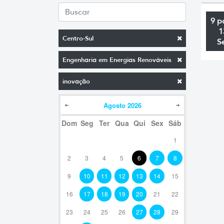
9 p
1
Centro-Sul
S
Engenharia em Energias Renováveis
inovação
Agosto
2026
Dom
Seg
Ter
Qua
Qui
Sex
Sáb
1
2
3
4
5
6
7
8
9
10
11
12
13
14
15
16
17
18
19
20
21
22
23
24
25
26
27
28
29