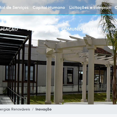
tal de Serviços
Capital Humano
Licitações e compras
UCAÇÃO
SOBRE A UTEC
COMUNIDAD UTEC
IN
Inovação
ergias Renováveis