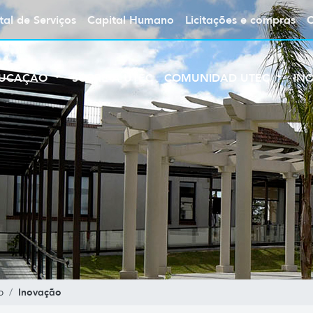
tal de Serviços
Capital Humano
Licitações e compras
UCAÇÃO
SOBRE A UTEC
COMUNIDAD UTEC
IN
Inovação
o