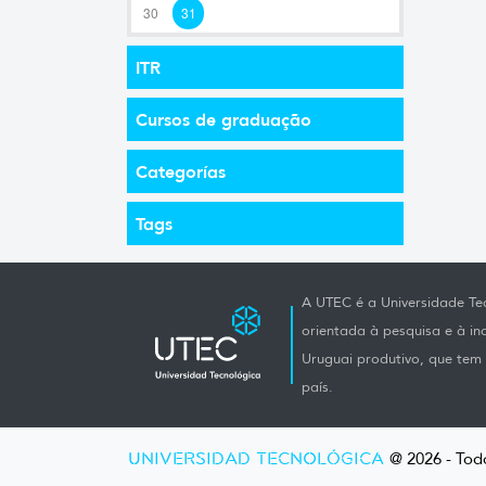
30
31
ITR
Cursos de graduação
Categorías
Tags
A UTEC é a Universidade Tec
orientada à pesquisa e à i
Uruguai produtivo, que tem e
país.
UNIVERSIDAD TECNOLÓGICA
@ 2026 - Todo