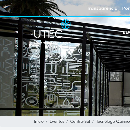
Transparencia
Por
ED
Inicio
Eventos
Centro-Sul
Tecnólogo Químic