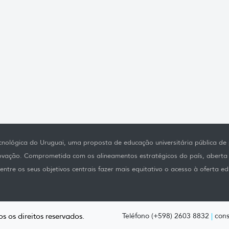
nológica do Uruguai, uma proposta de educação universitária pública de p
novação. Comprometida com os alineamentos estratégicos do país, aberta
ntre os seus objetivos centrais fazer mais equitativo o acesso à oferta ed
s os direitos reservados.
Teléfono (+598) 2603 8832
|
cons