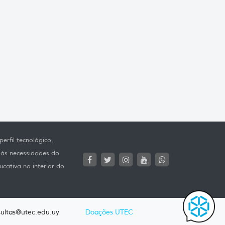
erfil tecnológico,
 às necessidades do
ucativa no interior do
ultas@utec.edu.uy
Doações UTEC