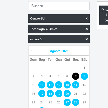
9 p
1
Centro-Sul
S
Tecnólogo Químico
inovação
Agosto
2026
Dom
Seg
Ter
Qua
Qui
Sex
Sáb
1
2
3
4
5
6
7
8
9
10
11
12
13
14
15
16
17
18
19
20
21
22
23
24
25
26
27
28
29