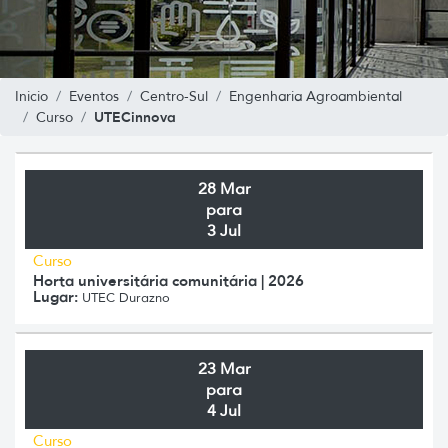
Inicio
Eventos
Centro-Sul
Engenharia Agroambiental
UTECinnova
Curso
28 Mar
para
3 Jul
Curso
Horta universitária comunitária | 2026
Lugar:
UTEC Durazno
23 Mar
para
4 Jul
Curso