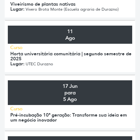
Viveirismo de plantas nativas
Lugar:
Vivero Brota Monte (Escuela agraria de Durazno)
11
Ago
Curso
Horta universitária comunitária | segundo semestre de
2025
Lugar:
UTEC Durazno
17 Jun
para
5 Ago
Curso
Pré-incubação 10ª geração: Transforme sua ideia em
um negócio inovador