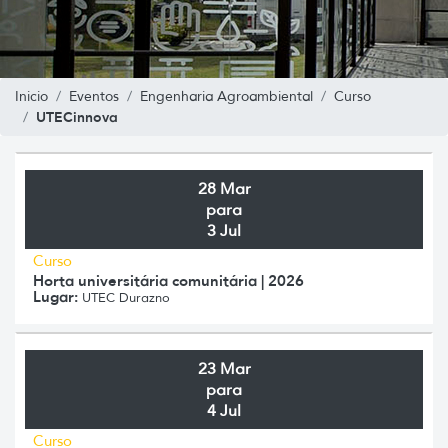
Inicio
Eventos
Engenharia Agroambiental
Curso
UTECinnova
28 Mar
para
3 Jul
Curso
Horta universitária comunitária | 2026
Lugar:
UTEC Durazno
23 Mar
para
4 Jul
Curso