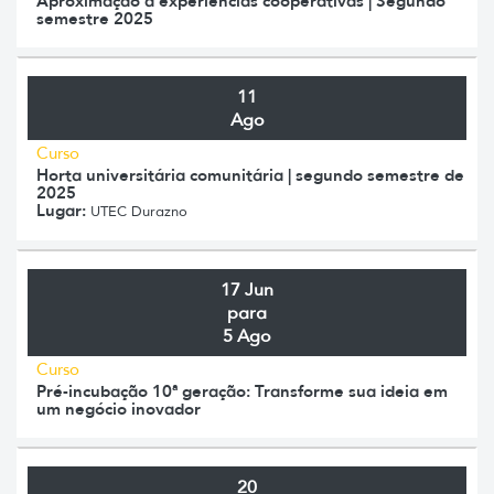
Aproximação a experiências cooperativas | Segundo
semestre 2025
11
Ago
Curso
Horta universitária comunitária | segundo semestre de
2025
Lugar:
UTEC Durazno
17 Jun
para
5 Ago
Curso
Pré-incubação 10ª geração: Transforme sua ideia em
um negócio inovador
20