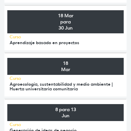
18 Mar
para
30 Jun
Curso
Aprendizaje basado en proyectos
18
Mar
Curso
Agroecología, sustentabilidad y medio ambiente |
Huerta universitaria comunitaria
8 para 13
Jun
Curso
Generación de ideas de negocio