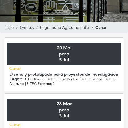
Curso
Inicio
Eventos
Engenharia Agroambiental
20 Mai
para
5 Jul
Curso
Diseño y prototipado para proyectos de investigación
Lugar:
UTEC Rivera | UTEC Fray Bentos | UTEC Minas | UTEC
Durazno | UTEC Paysandú
28 Mar
para
3 Jul
Curso