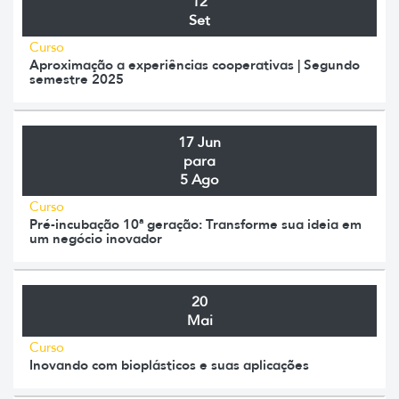
12
Set
Curso
Aproximação a experiências cooperativas | Segundo
semestre 2025
17 Jun
para
5 Ago
Curso
Pré-incubação 10ª geração: Transforme sua ideia em
um negócio inovador
20
Mai
Curso
Inovando com bioplásticos e suas aplicações