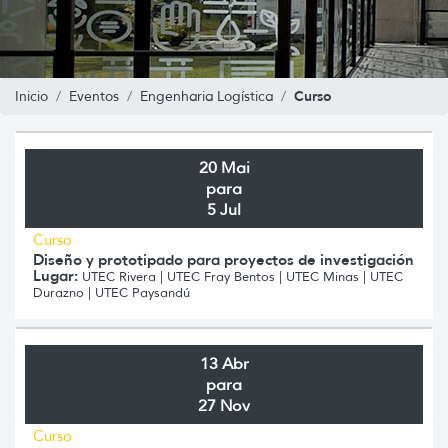
Curso
Inicio
Eventos
Engenharia Logística
20 Mai
para
5 Jul
Curso
Diseño y prototipado para proyectos de investigación
Lugar:
UTEC Rivera | UTEC Fray Bentos | UTEC Minas | UTEC
Durazno | UTEC Paysandú
13 Abr
para
27 Nov
Curso