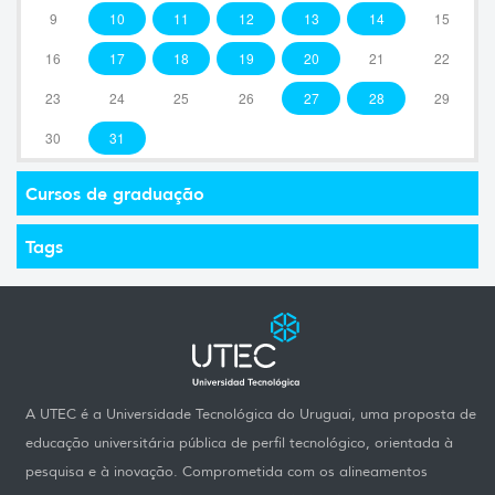
9
10
11
12
13
14
15
16
17
18
19
20
21
22
23
24
25
26
27
28
29
30
31
Cursos de graduação
Tags
A UTEC é a Universidade Tecnológica do Uruguai, uma proposta de
educação universitária pública de perfil tecnológico, orientada à
pesquisa e à inovação. Comprometida com os alineamentos