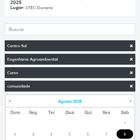
2025
Lugar:
UTEC Durazno
Centro-Sul
Engenharia Agroambiental
Curso
comunidade
Agosto
2026
Dom
Seg
Ter
Qua
Qui
Sex
Sáb
1
2
3
4
5
6
7
8