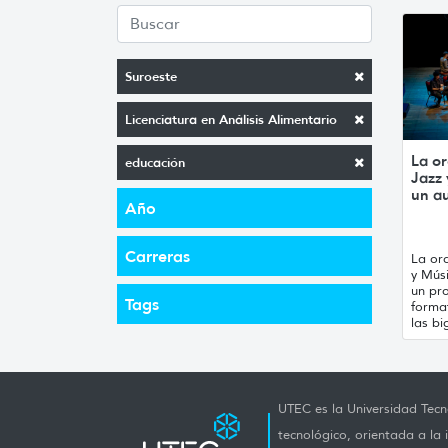
Suroeste
Licenciatura en Análisis Alimentario
La or
educación
Jazz
un a
Año
Carreras
La orq
y Mús
un pro
Tags
forma
las bi
UTEC es la Universidad Tecno
tecnológico, orientada a la 