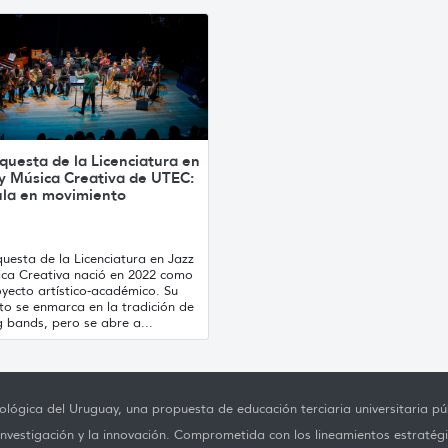
questa de la Licenciatura en
 y Música Creativa de UTEC:
ula en movimiento
uesta de la Licenciatura en Jazz
ica Creativa nació en 2022 como
yecto artístico-académico. Su
to se enmarca en la tradición de
g bands, pero se abre a...
lógica del Uruguay, una propuesta de educación terciaria universitaria púb
investigación y la innovación. Comprometida con los lineamientos estratégi