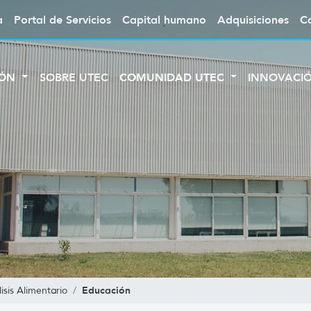
a
Portal de Servicios
Capital humano
Adquisiciones
C
IÓN
SOBRE UTEC
COMUNIDAD UTEC
INNOVACI
Educación
isis Alimentario