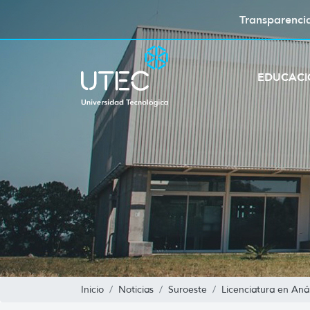
Transparenci
EDUCAC
Inicio
Noticias
Suroeste
Licenciatura en Anál