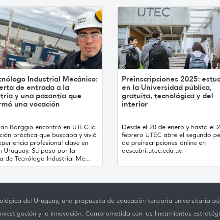
cnólogo Industrial Mecánico:
Preinscripciones 2025: estu
erta de entrada a la
en la Universidad pública,
tria y una pasantía que
gratuita, tecnológica y del
irmó una vocación
interior
tian Borggio encontró en UTEC la
Desde el 20 de enero y hasta el 
ión práctica que buscaba y vivió
febrero UTEC abre el segundo p
periencia profesional clave en
de preinscripciones online en
h Uruguay. Su paso por la
descubri.utec.edu.uy.
a de Tecnólogo Industrial Me...
lógica del Uruguay, una propuesta de educación terciaria universitaria púb
investigación y la innovación. Comprometida con los lineamientos estratégi