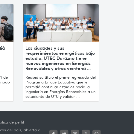
diá
Las ciudades y sus
requerimientos energéticos bajo
estudio: UTEC Durazno tiene
nuevos ingenieros en Energías
Renovables y otros veintena ...
21 de
Recibió su título el primer egresado del
eríodo
Programa Enlace Educativo que le
permitió continuar estudios hacia la
ingeniería en Energías Renovables a un
estudiante de UTU y validar ...
lica de perfil
cos del país, abierta a