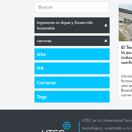
Ingeniería en Agua y Desarrollo
Sostenible
carreras
El Te
la pu
Año
indus
conf
ITR
Chris
formac
Carreras
una ex
Branc
carrer
Tags
UTEC es la Universidad Tecno
tecnológico, orientada a la 