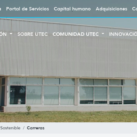
a
Portal de Servicios
Capital humano
Adquisiciones
C
IÓN
SOBRE UTEC
COMUNIDAD UTEC
INNOVACI
Carreras
 Sostenible