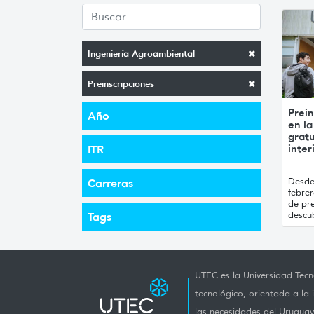
Ingeniería Agroambiental
Preinscripciones
Prein
Año
en la
gratu
inter
ITR
Desde 
Carreras
febre
de pre
descub
Tags
UTEC es la Universidad Tecno
tecnológico, orientada a la 
las necesidades del Uruguay 