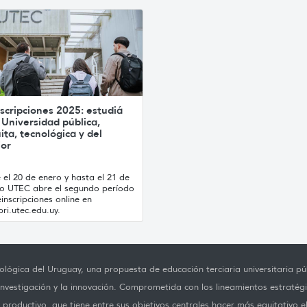
scripciones 2025: estudiá
 Universidad pública,
ita, tecnológica y del
ior
el 20 de enero y hasta el 21 de
ro UTEC abre el segundo período
inscripciones online en
ri.utec.edu.uy.
lógica del Uruguay, una propuesta de educación terciaria universitaria púb
investigación y la innovación. Comprometida con los lineamientos estratégi
productivo, que tiene entre sus objetivos centrales hacer más equitativo e