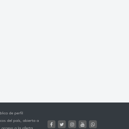
lica de perfil
cos del país, abierta a
l acceso a la oferta