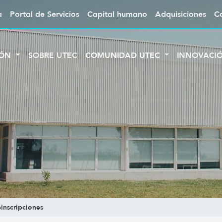
a
Portal de Servicios
Capital humano
Adquisiciones
C
IÓN
SOBRE UTEC
COMUNIDAD UTEC
INNOVACI
einscripciones