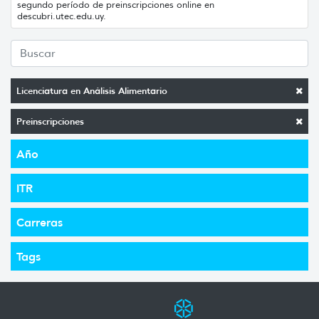
segundo período de preinscripciones online en
descubri.utec.edu.uy.
Licenciatura en Análisis Alimentario
Preinscripciones
Año
ITR
Carreras
Tags