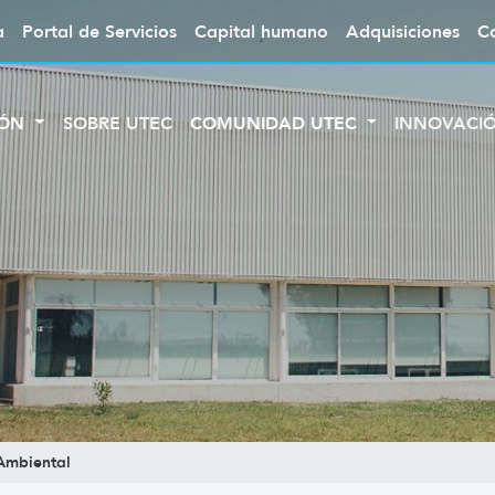
a
Portal de Servicios
Capital humano
Adquisiciones
C
IÓN
SOBRE UTEC
COMUNIDAD UTEC
INNOVACI
Ambiental