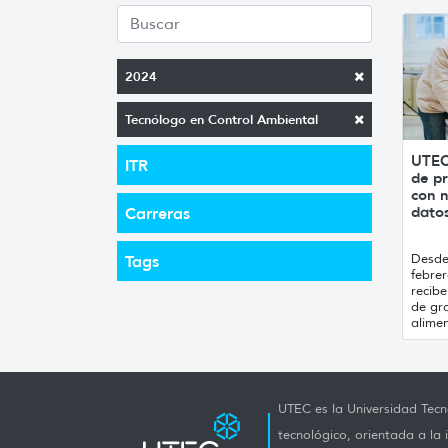
2024
Tecnólogo en Control Ambiental
UTEC
ITR
de pr
con n
datos
Carreras
Desde 
Tags
febrer
recibe
de gr
alimen
UTEC es la Universidad Tecno
tecnológico, orientada a la 