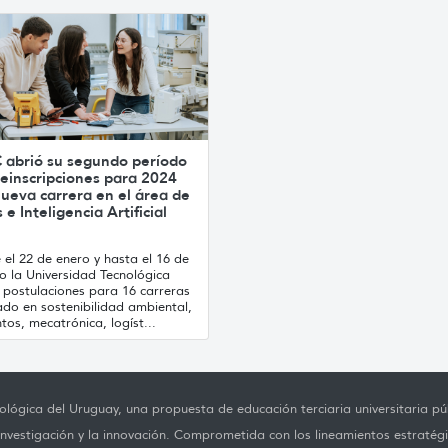
 abrió su segundo período
einscripciones para 2024
ueva carrera en el área de
 e Inteligencia Artificial
el 22 de enero y hasta el 16 de
o la Universidad Tecnológica
 postulaciones para 16 carreras
ado en sostenibilidad ambiental,
tos, mecatrónica, logíst...
lógica del Uruguay, una propuesta de educación terciaria universitaria púb
investigación y la innovación. Comprometida con los lineamientos estratégi