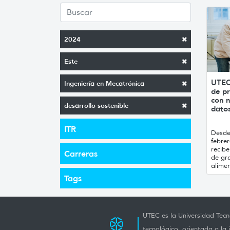
2024
Este
UTEC
Ingeniería en Mecatrónica
de pr
con n
desarrollo sostenible
datos
ITR
Desde 
febrer
recibe
Carreras
de gr
alimen
Tags
UTEC es la Universidad Tecno
tecnológico, orientada a la 