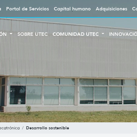
a
Portal de Servicios
Capital humano
Adquisiciones
C
IÓN
SOBRE UTEC
COMUNIDAD UTEC
INNOVACI
Desarrollo sostenible
ecatrónica