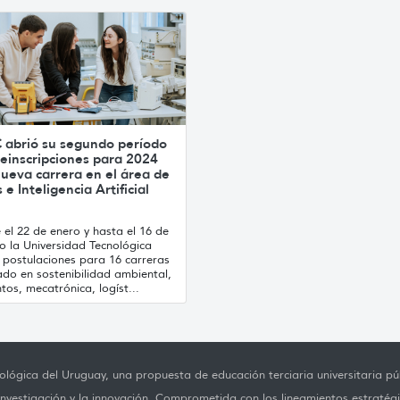
 abrió su segundo período
einscripciones para 2024
ueva carrera en el área de
 e Inteligencia Artificial
el 22 de enero y hasta el 16 de
o la Universidad Tecnológica
 postulaciones para 16 carreras
ado en sostenibilidad ambiental,
tos, mecatrónica, logíst...
lógica del Uruguay, una propuesta de educación terciaria universitaria púb
investigación y la innovación. Comprometida con los lineamientos estratégi