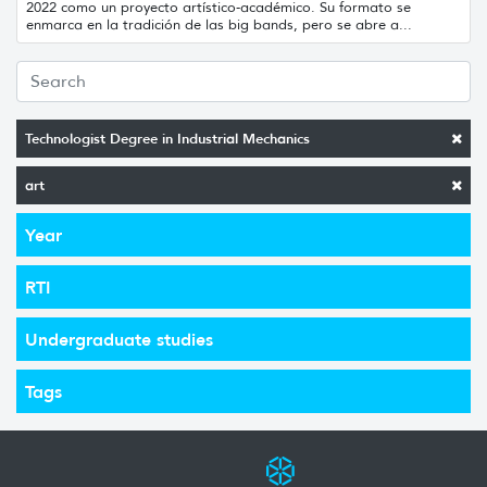
2022 como un proyecto artístico-académico. Su formato se
enmarca en la tradición de las big bands, pero se abre a...
Technologist Degree in Industrial Mechanics
art
Year
RTI
Undergraduate studies
Tags