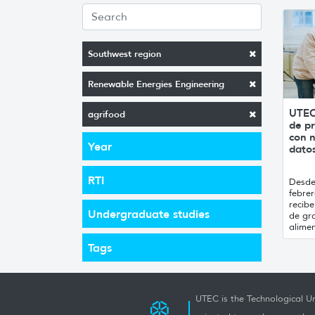
Southwest region
Renewable Energies Engineering
UTEC
agrifood
de pr
con n
Year
datos
RTI
Desde 
febrer
recibe
Undergraduate studies
de gr
alimen
Tags
UTEC is the Technological Un