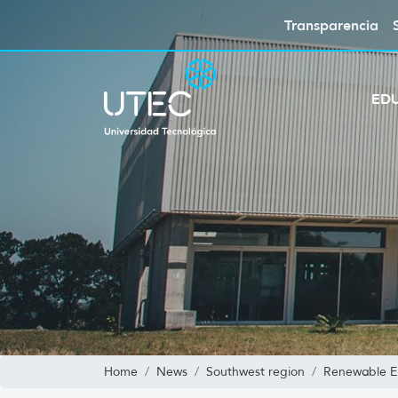
Transparencia
ED
Home
News
Southwest region
Renewable E