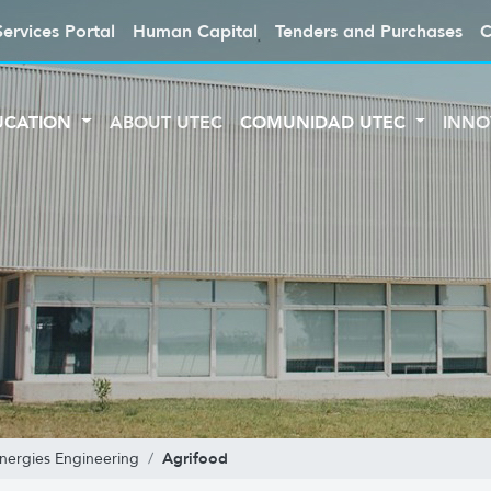
Services Portal
Human Capital
Tenders and Purchases
C
UCATION
ABOUT UTEC
COMUNIDAD UTEC
INNO
Agrifood
nergies Engineering